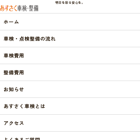
明日を彩る安心を。
明日を彩る安心を。
ホーム
お知らせ
ホーム
NEWS
車検・点検整備の流れ
お知らせ
車検費用
整備費用
お知らせ
クルマごとお役立ち情報
キャンペー
お知らせ
2026.07.23
お知らせ
〖8月店休日のお知らせ〗
あすさく車検とは
2026.06.23
お知らせ
〖7月店休日のお知らせ〗
アクセス
2026.06.05
お知らせ
エンジンオイル交換の予約受付一時停止について（2026年6
よくあるご質問