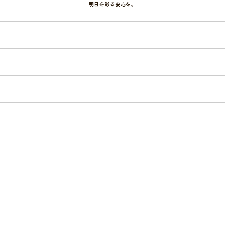
明日を彩る安心を。
の流れ
車検費用
整備費用
お知らせ
あすさく車検とは
アクセス
よく