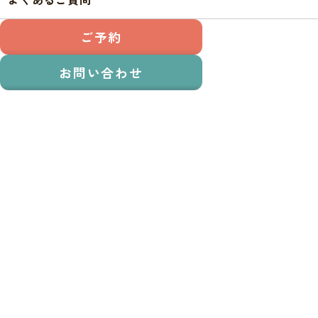
最新のお知らせ
2025.05.27
お知らせ
ご予約
〖6月店休
2026.06.05
お問い合わせ
エンジンオイル交換の予約受
付一時停止について（2026年
6月現在）
2026.03.31
長岡市「暮らしと地域の応援
商品券」が使えます
2026.04.23
〖5月店休日のお知らせ〗
2026.03.23
〖4月店休日のお知らせ〗